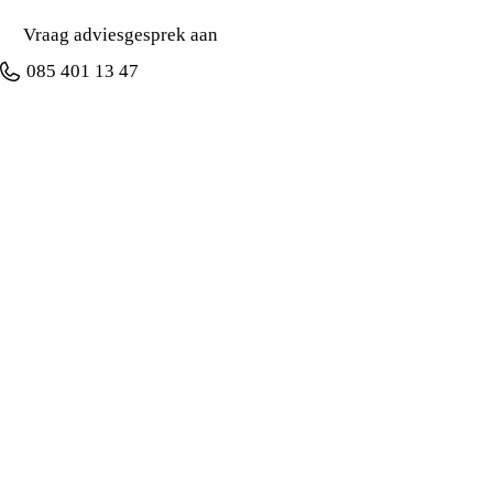
Vraag adviesgesprek aan
085 401 13 47
Ontdek
Veelgestelde vragen
Voor thuis
Voor bedrijven
Onze service
Contact
Handige links
Overstappen van aanbieder
Alarmed app
Alarmsysteem met meldkamer
Ajax beveiligingssysteem
Alarminstallatie
Alarm voor ouderen