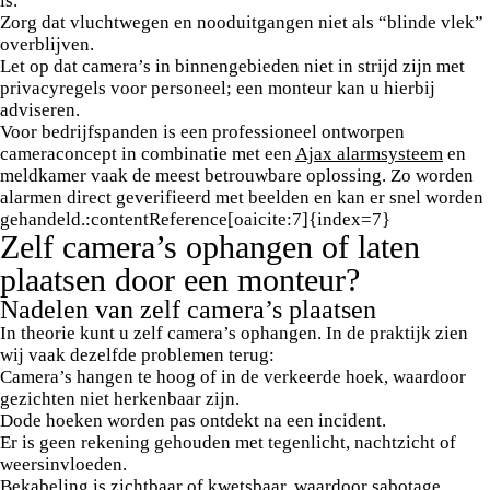
is.
Zorg dat vluchtwegen en nooduitgangen niet als “blinde vlek”
overblijven.
Let op dat camera’s in binnengebieden niet in strijd zijn met
privacyregels voor personeel; een monteur kan u hierbij
adviseren.
Voor bedrijfspanden is een professioneel ontworpen
cameraconcept in combinatie met een
Ajax alarmsysteem
en
meldkamer vaak de meest betrouwbare oplossing. Zo worden
alarmen direct geverifieerd met beelden en kan er snel worden
gehandeld.:contentReference[oaicite:7]{index=7}
Zelf camera’s ophangen of laten
plaatsen door een monteur?
Nadelen van zelf camera’s plaatsen
In theorie kunt u zelf camera’s ophangen. In de praktijk zien
wij vaak dezelfde problemen terug:
Camera’s hangen te hoog of in de verkeerde hoek, waardoor
gezichten niet herkenbaar zijn.
Dode hoeken worden pas ontdekt na een incident.
Er is geen rekening gehouden met tegenlicht, nachtzicht of
weersinvloeden.
Bekabeling is zichtbaar of kwetsbaar, waardoor sabotage