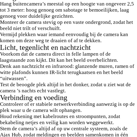
Hang buitencamera’s meestal op een hoogte van ongeveer 2,5
tot 3 meter: hoog genoeg om sabotage te bemoeilijken, laag
genoeg voor duidelijke gezichten.
Monteer de camera stevig op een vaste ondergrond, zodat het
beeld niet trilt of verschuift.
Vermijd plekken waar iemand eenvoudig bij de camera kan
komen om deze weg te draaien of af te dekken.
Licht, tegenlicht en nachtzicht
Voorkom dat de camera direct in felle lampen of de
laagstaande zon kijkt. Dit kan het beeld overbelichten.
Denk aan nachtzicht en infrarood: glanzende muren, ramen of
witte plafonds kunnen IR-licht terugkaatsen en het beeld
“uitwassen”.
Test de beoogde plek altijd in het donker, zodat u ziet wat de
camera ’s nachts echt vastlegt.
Verbinding en voeding
Controleer of er stabiele netwerkverbinding aanwezig is op de
plek waar u de camera wilt ophangen.
Houd rekening met kabelroutes en stroompunten, zodat
bekabeling netjes en veilig kan worden weggewerkt.
Stem de camera’s altijd af op uw centrale systeem, zoals de
Ajax Hub, zodat meldingen en beelden samenkomen in één