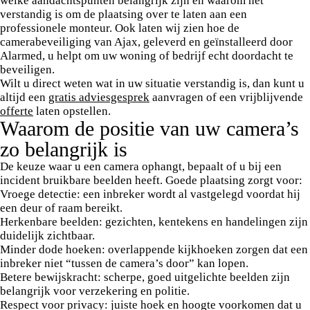
welke aandachtspunten belangrijk zijn en waarom het
verstandig is om de plaatsing over te laten aan een
professionele monteur. Ook laten wij zien hoe de
camerabeveiliging van Ajax, geleverd en geïnstalleerd door
Alarmed, u helpt om uw woning of bedrijf echt doordacht te
beveiligen.
Wilt u direct weten wat in uw situatie verstandig is, dan kunt u
altijd een
gratis adviesgesprek
aanvragen of een vrijblijvende
offerte
laten opstellen.
Waarom de positie van uw camera’s
zo belangrijk is
De keuze waar u een camera ophangt, bepaalt of u bij een
incident bruikbare beelden heeft. Goede plaatsing zorgt voor:
Vroege detectie
: een inbreker wordt al vastgelegd voordat hij
een deur of raam bereikt.
Herkenbare beelden
: gezichten, kentekens en handelingen zijn
duidelijk zichtbaar.
Minder dode hoeken
: overlappende kijkhoeken zorgen dat een
inbreker niet “tussen de camera’s door” kan lopen.
Betere bewijskracht
: scherpe, goed uitgelichte beelden zijn
belangrijk voor verzekering en politie.
Respect voor privacy
: juiste hoek en hoogte voorkomen dat u