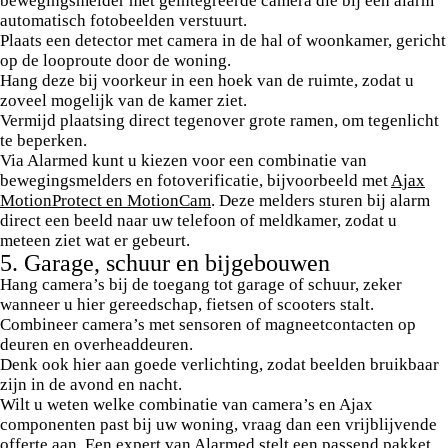
bewegingsmelder met geïntegreerde camera die bij een alarm
automatisch fotobeelden verstuurt.
Plaats een detector met camera in de hal of woonkamer, gericht
op de looproute door de woning.
Hang deze bij voorkeur in een hoek van de ruimte, zodat u
zoveel mogelijk van de kamer ziet.
Vermijd plaatsing direct tegenover grote ramen, om tegenlicht
te beperken.
Via Alarmed kunt u kiezen voor een combinatie van
bewegingsmelders en fotoverificatie, bijvoorbeeld met
Ajax
MotionProtect en MotionCam
. Deze melders sturen bij alarm
direct een beeld naar uw telefoon of meldkamer, zodat u
meteen ziet wat er gebeurt.
5. Garage, schuur en bijgebouwen
Hang camera’s bij de toegang tot garage of schuur, zeker
wanneer u hier gereedschap, fietsen of scooters stalt.
Combineer camera’s met sensoren of magneetcontacten op
deuren en overheaddeuren.
Denk ook hier aan goede verlichting, zodat beelden bruikbaar
zijn in de avond en nacht.
Wilt u weten welke combinatie van camera’s en Ajax
componenten past bij uw woning, vraag dan een vrijblijvende
offerte
aan. Een expert van Alarmed stelt een passend pakket