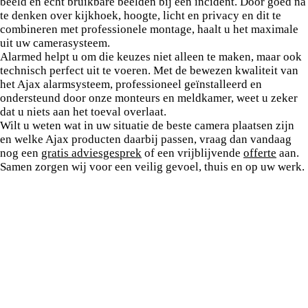
beeld en echt bruikbare beelden bij een incident. Door goed na
te denken over kijkhoek, hoogte, licht en privacy en dit te
combineren met professionele montage, haalt u het maximale
uit uw camerasysteem.
Alarmed helpt u om die keuzes niet alleen te maken, maar ook
technisch perfect uit te voeren. Met de bewezen kwaliteit van
het Ajax alarmsysteem, professioneel geïnstalleerd en
ondersteund door onze monteurs en meldkamer, weet u zeker
dat u niets aan het toeval overlaat.
Wilt u weten wat in uw situatie de beste camera plaatsen zijn
en welke Ajax producten daarbij passen, vraag dan vandaag
nog een
gratis adviesgesprek
of een vrijblijvende
offerte
aan.
Samen zorgen wij voor een veilig gevoel, thuis en op uw werk.
Ontdek
Veelgestelde vragen
Voor thuis
Voor bedrijven
Onze service
Contact